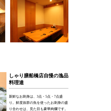
しゃり膳船橋店自慢の逸品
料理達
新鮮なお刺身は、3点・5点・7点盛
り。鮮度抜群の魚を使ったお刺身の盛
り合わせは、見た目も豪華絢爛です。