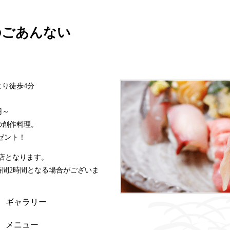
のごあんない
より徒歩4分
円～
の創作料理。
ゼント！
0入店となります。
間2時間となる場合がございま
ギャラリー
メニュー