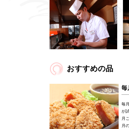
おすすめの品
毎
毎
が
月
月