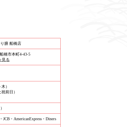
り膳 船橋店
県船橋市本町4-43-5
プを見る
日～木）
（金土祝前日）
均）
・JCB・AmericanExpress・Diners