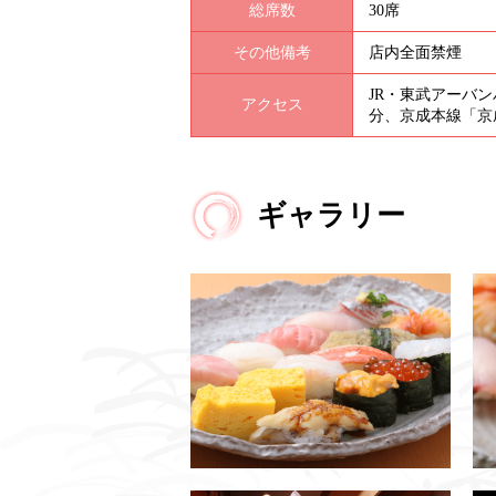
総席数
30席
その他備考
店内全面禁煙
JR・東武アーバ
アクセス
分、京成本線「京
ギャラリー