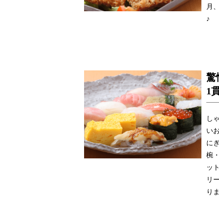
月
♪
驚
1
し
い
に
椀
ッ
リ
り